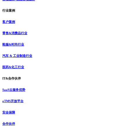
行业案例
客户案例
零售&消费品行业
鞋服&时尚行业
汽车 & 工业制造行业
医药&化工行业
IT&合作伙伴
SaaS云服务优势
oTMS开放平台
安全保障
合作伙伴