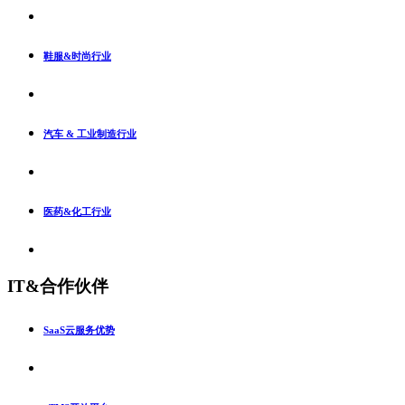
鞋服&时尚行业
汽车 & 工业制造行业
医药&化工行业
IT&合作伙伴
SaaS云服务优势