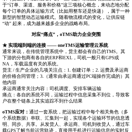
于“订单、渠道、服务和价格”这三项核心概念，来动态地分配
每个订单的具体运输方式（比如用整车还是快递），属于一种
新型的智慧动态运输模式。随着物流模式的变化，让供应链
“动” 起来，成为越来越多企业的战略布局。
对应“痛点”，oTMS助力企业突围
★ 实现端到端的连接 —— oneTMS运输管理云系统
通常来说，在传统管理系统中，货主都会有自己的TMS。其
下游的分包商有各自的ERP和EXL，司机一般只有GPS或
NA，车载温度有关的系统。
货主 / 生产企业的几项关注点：1. 创建订单；2. 运费及承运商
的价格合同管理；3.（通常由承运商通过PC端操作完成的）其
他内容
承运商通常关注内容：司机调度、安排车辆运输
痛点：各自的系统不同，运输过程中信息采集不到位，导致客
户在整个链条上其实追踪不到什么结果
oTMS应对：
通过一套系统，把运输过程中每个相关角色（多
个系统数据）串联、汇集到一起，实现各个运输环节的信息透
明、同步、共享。从发货人、承运商、司机到收货人，通过车
载GPS了解当前运营轨迹，直接用手机进行运输信息的实时反