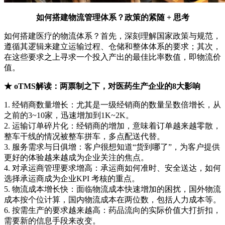
如何搭建物流管理体系？政策的紧随 + 思考
如何搭建医疗的物流体系？首先，深刻理解国家政策与规范，
遵循其逻辑来建立运输过程、仓储和整体体系的要求；其次，
在这些要求之上寻求一个投入产出的最佳比率数值，即物流价
值。
★ oTMS解读：两票制之下，对医药生产企业的8大影响
1. 经销商数量增长：尤其是一级经销商的数量呈数倍增长，从
之前的3~10家，迅速增加到1K~2K。
2. 运输订单碎片化：经销商的增加，意味着订单越来越零散，
整车干线的情况被整车拼车，多点配送代替。
3. 服务需求与日俱增：客户很想知道“货到哪了”，为客户提供
更好的体验越来越成为企业关注的焦点。
4. 对承运商管理要求增高：承运商如何准时、安全送达，如何
选择承运商成为企业KPI 考核的重点。
5. 物流成本增长快：面临物流成本快速增加的困扰，国外物流
成本按个位计算，国内物流成本在两位数，包括人力成本等。
6. 按需生产的要求越来越高：药品流向的实际价值大打折扣，
需要新的信息手段来改变。