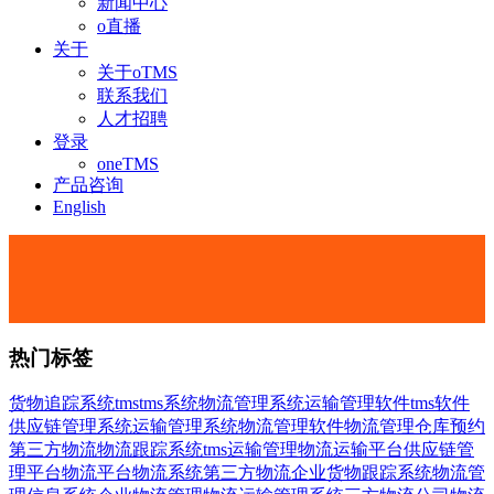
新闻中心
o直播
关于
关于oTMS
联系我们
人才招聘
登录
oneTMS
产品咨询
English
热门标签
货物追踪系统
tms
tms系统
物流管理系统
运输管理软件
tms软件
供应链管理系统
运输管理系统
物流管理软件
物流管理
仓库预约
第三方物流
物流跟踪系统
tms运输管理
物流运输平台
供应链管
理平台
物流平台
物流系统
第三方物流企业
货物跟踪系统
物流管