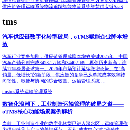
理信息系统
企业物流管理
物流运输管理系统
三方物流公司
物流
供应链管理
运输系统
物流追踪
智能物流系统
智慧供应链
SaaS
tms
汽车供应链数字化转型破局，oTMS赋能企业降本增
效
汽车行业竞争加剧，供应链管理成降本增效关键2025年，中国
汽车产销分别完成3453.1万辆和3440万辆，再创历史新高，连
续17年稳居全球第一。2026年市场预计延续微增态势。在“高
销量、低增长”的新阶段，供应链的竞争已从单纯成本效率转
向韧性、敏捷与协同的综合较量。运输管理系统 …
tms
tms系统
运输管理系统
数智化浪潮下，工业制造运输管理的破局之道——
oTMS核心功能场景案例解析
当前，工业制造企业的数字化转型已进入深水区，运输管理作
为供应链承上启下的关键环节，正从“成本中心”向“价值中