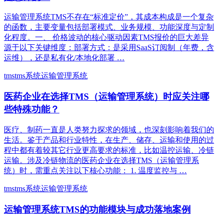
运输管理系统TMS不存在“标准定价”，其成本构成是一个复杂
的函数，主要变量包括‌部署模式、业务规模、功能深度与定制
化程度‌。‌一、 价格波动的核心驱动因素TMS报价的巨大差异
源于以下关键维度：‌部署方式‌：是采用‌SaaS订阅制‌（年费，含
运维），还是‌私有化/本地化部署 …
tms
tms系统
运输管理系统
医药企业在选择TMS（运输管理系统）时应关注哪
些特殊功能？
医疗、制药一直是人类努力探求的领域，也深刻影响着我们的
生活。鉴于产品和行业特性，在生产、储存、运输和使用的过
程中都有着较其它行业更高要求的标准，比如温控运输、冷链
运输。涉及冷链物流的医药企业在选择TMS（运输管理系
统）时，需重点关注以下核心功能： 1. 温度监控与 …
tms
tms系统
运输管理系统
运输管理系统TMS的功能模块与成功落地案例