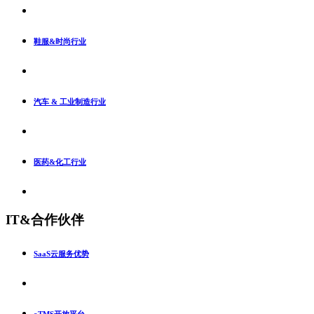
鞋服&时尚行业
汽车 & 工业制造行业
医药&化工行业
IT&合作伙伴
SaaS云服务优势
oTMS开放平台