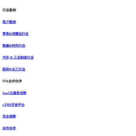
行业案例
客户案例
零售&消费品行业
鞋服&时尚行业
汽车 & 工业制造行业
医药&化工行业
IT&合作伙伴
SaaS云服务优势
oTMS开放平台
安全保障
合作伙伴