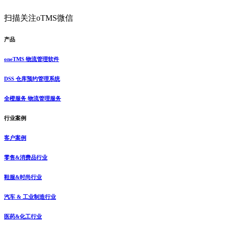
扫描关注oTMS微信
产品
oneTMS 物流管理软件
DSS 仓库预约管理系统
全橙服务 物流管理服务
行业案例
客户案例
零售&消费品行业
鞋服&时尚行业
汽车 & 工业制造行业
医药&化工行业