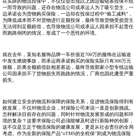
在实际的物流投保中，不仅仅会出现以上因运输链条投保不统
一而导致的问题，还存在物流公司或承运人为了吸引货主，一
边承诺会为货物购买保险，一边却在投保过程中“偷工减料”，
为降低成本而不对货物进行足额投保，最终导致货物受损货主
无法得到足额赔偿，也导致物流公司或承运人因承担不起责任
而跑路倒闭的情况，形成了一个恶性的环境。
就在去年，某知名服饰品牌一车价值近700万的服饰在运输途
中发生燃烧事故，而承运商承诺购买的保险实际只有300万元
保额，距离全额赔偿款相差甚远，最终导致那家小型专线运输
公司因承担不了货物损失而跑路的情况，厂商也因此遭受严重
损失。
如何建立安全的物流和保障的保险关系，促进物流保险得到有
效发展，不仅对物流企业，对保险公司来说一直是创新挑战。
怎样解决目前存在的问题，同时针对物流发展形成的问题和环
境的复杂？这要求保险公司必须能够及时进行新险种的创新，
这不仅是立足于物流保险的健康发展，更是从社会责任的全局
考虑。作为全新的保险产品“oTMS的全程保”则成为物流保险