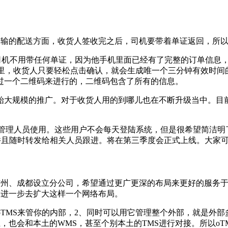
有运输的配送方面，收货人签收完之后，司机要带着单证返回，所
其实司机不用带任何单证，因为他手机里面已经有了完整的订单信
P里，收货人只要轻松点击确认，就会生成唯一个三分钟有效时
过一个二维码来进行的，二维码包含了所有的信息。
始大规模的推广。对于收货人用的到哪儿也在不断升级当中。目前
要是给高级管理人员使用。这些用户不会每天登陆系统，但是很希望简洁
字，并且随时转发给相关人员跟进。将在第三季度会正式上线。大家
、广州、成都设立分公司，希望通过更广更深的布局来更好的服务
会进一步去扩大这样一个网络布局。
oTMS来管你的内部，2、同时可以用它管理整个外部，就是外部多
上，也会和本土的WMS，甚至个别本土的TMS进行对接。所以o