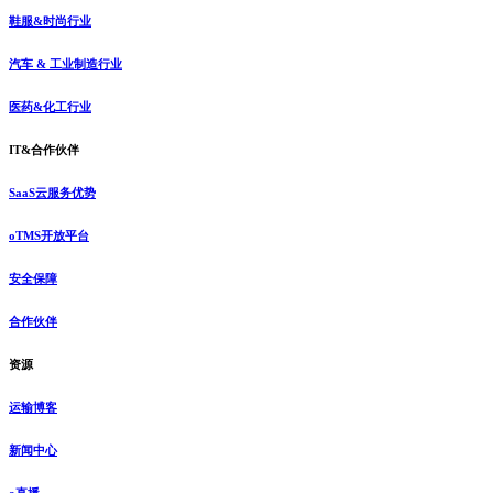
鞋服&时尚行业
汽车 & 工业制造行业
医药&化工行业
IT&合作伙伴
SaaS云服务优势
oTMS开放平台
安全保障
合作伙伴
资源
运输博客
新闻中心
o直播