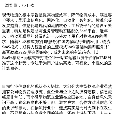
浏览量：7,319次
现代物流的根本宗旨是提高物流效率、降低物流成本、满足客
户要求，呈现出信息化、网络化、自动化、智能化、标准化等
发展趋势。信息化是现代物流的核心，IT系统平台的建设至关
重要，特别是构建起与业务管理动态匹配的SaaS平台。近年
来，移动互联网的普及也进一步催发了用户对物流APP的需
求。随着SaaS模式(软件即服务)在国内物流行业的应用，物流
SaaS模式，或将力压当前的主流模式IaaS(基础构架即服务)和
新晋劲敌PaaS(平台即服务)，成为未来的主流趋势。以
SaaS+移动App模式来打造企业一站式运输服务平台的oTMS对
准了这个趋势，专注于为用户提供高效、可视化、个性化的云
计算服务。
目前行业信息化的现状令人堪忧。大部分大中型物流企业虽然
拥有公司物流管理系统，但企业与企业之间没有连接，信息流
畅度非常低，而小微型物流企业遍布全国各地，自身信息化意
识不高，资金程度也不够，但上游客户方、合作方对其信息化
的要求却很高。在物流行业中，连接其实是无时无刻不在发生
的，不只是企业与企业之间的连接，还有上游与下游，人与人