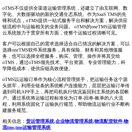
oTMS不仅提供全渠道运输管理系统，还建立了由互联网、数
字化、大数据驱动的新的交通生态系统。作为SaaS TMS的先
锋和试点，oTMS提供一站式服务平台和解决方案，解决供应
链流程中与运输相关的业务问题。 oTMS的oneTMS运输管理
云系统致力于贯穿所有方面，使整个运输过程清晰可见。
客户可以根据自己的需求选择适合自己情况的解决方案，可以
选择oneTMS软件系统服务，具有保险、财务和其他增值服
务，也可以选择全橙服务，购买、管理、操作并将其交给
oTMS，通过oTMS领先技术、平台资源、专业管理能力，科
学降低成本，使供应链高效便捷。
oTMS以运输订单作为核心流程管理抓手，把运输任务这个源
头抓牢，利用全链条的系统帐户连接能力，层层把运输订单传
递到司机APP手上，再把司机执行情况返回到主系统的各层帐
户。通过系统将运输过程标准化为订单-回单-账单的八大流
程，利用系统固化了运输执行规范，帮助物流运输行业不断构
建服务规范。
相关信息：
货运管理系统
,
企业物流管理系统
,
物流配货软件
,
物
流tms
,
tms运输管理系统