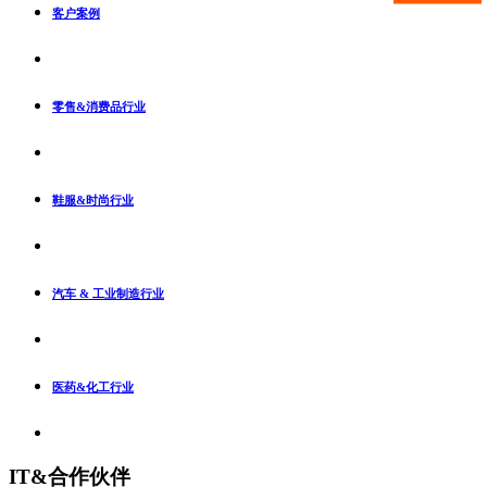
客户案例
零售&消费品行业
鞋服&时尚行业
汽车 & 工业制造行业
医药&化工行业
IT&合作伙伴