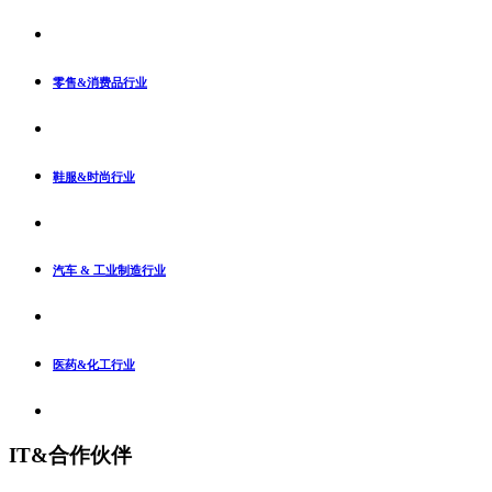
零售&消费品行业
鞋服&时尚行业
汽车 & 工业制造行业
医药&化工行业
IT&合作伙伴