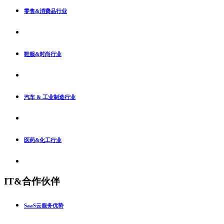
零售&消费品行业
鞋服&时尚行业
汽车 & 工业制造行业
医药&化工行业
IT&合作伙伴
SaaS云服务优势