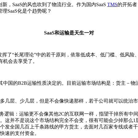
，SaaS的风也吹到了物流行业。作为国内SaaS
TMS
的开拓者
理SaaS化是个趋势呢？
SaaS和运输是天生一对
S充分发挥了“长尾理论”中的若干原则，依靠低成本、低门槛、低
以有机会去享受了。
，尤其中国的B2B运输性质决定的。目前运输市场结构是：货主－
多几层、少几层，但是不会像快递那样，若干公司就可以统治市
业务逻辑：运输更不会像其他2C的互联网一样，指望干掉所有中
。这并不是说这个市场结构完全不会变，很有可能会少掉那么1
个发全国几百上千条路线的甲方货主，去面对几百家专线或者千
快速的支付资金。