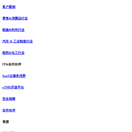
客户案例
零售&消费品行业
鞋服&时尚行业
汽车 & 工业制造行业
医药&化工行业
IT&合作伙伴
SaaS云服务优势
oTMS开放平台
安全保障
合作伙伴
资源