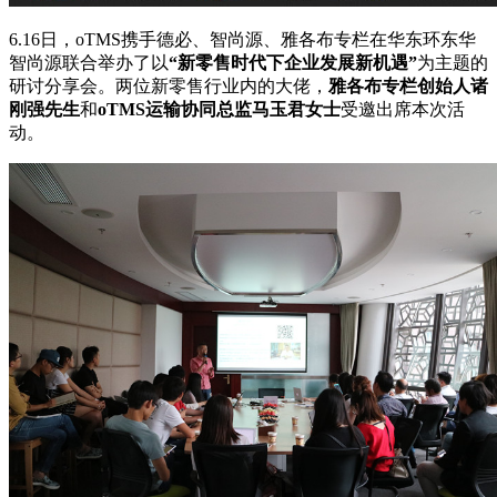
6.16日，oTMS携手德必、智尚源、雅各布专栏在华东环东华
智尚源联合举办了以
“新零售时代下企业发展新机遇”
为主题的
研讨分享会。两位新零售行业内的大佬，
雅各布专栏创始人诸
刚强先生
和
oTMS运输协同总监马
玉君女士
受邀出席本次活
动。