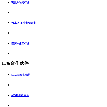
鞋服&时尚行业
汽车 & 工业制造行业
医药&化工行业
IT&合作伙伴
SaaS云服务优势
oTMS开放平台