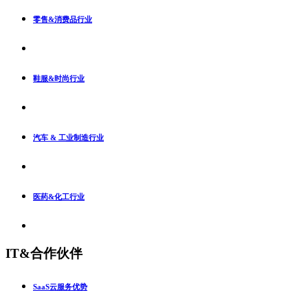
零售&消费品行业
鞋服&时尚行业
汽车 & 工业制造行业
医药&化工行业
IT&合作伙伴
SaaS云服务优势