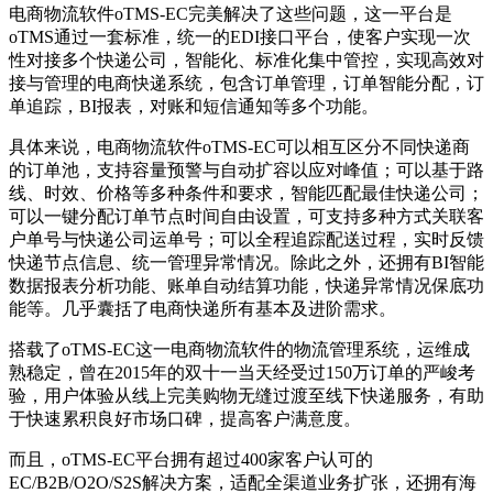
电商物流软件oTMS-EC完美解决了这些问题，这一平台是
oTMS通过一套标准，统一的EDI接口平台，使客户实现一次
性对接多个快递公司，智能化、标准化集中管控，实现高效对
接与管理的电商快递系统，包含订单管理，订单智能分配，订
单追踪，BI报表，对账和短信通知等多个功能。
具体来说，电商物流软件oTMS-EC可以相互区分不同快递商
的订单池，支持容量预警与自动扩容以应对峰值；可以基于路
线、时效、价格等多种条件和要求，智能匹配最佳快递公司；
可以一键分配订单节点时间自由设置，可支持多种方式关联客
户单号与快递公司运单号；可以全程追踪配送过程，实时反馈
快递节点信息、统一管理异常情况。除此之外，还拥有BI智能
数据报表分析功能、账单自动结算功能，快递异常情况保底功
能等。几乎囊括了电商快递所有基本及进阶需求。
搭载了oTMS-EC这一电商物流软件的物流管理系统，运维成
熟稳定，曾在2015年的双十一当天经受过150万订单的严峻考
验，用户体验从线上完美购物无缝过渡至线下快递服务，有助
于快速累积良好市场口碑，提高客户满意度。
而且，oTMS-EC平台拥有超过400家客户认可的
EC/B2B/O2O/S2S解决方案，适配全渠道业务扩张，还拥有海