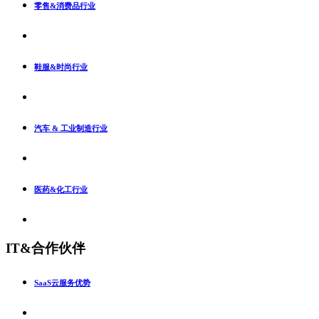
零售&消费品行业
鞋服&时尚行业
汽车 & 工业制造行业
医药&化工行业
IT&合作伙伴
SaaS云服务优势