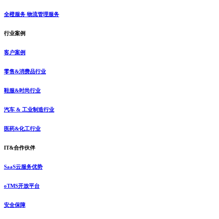
全橙服务 物流管理服务
行业案例
客户案例
零售&消费品行业
鞋服&时尚行业
汽车 & 工业制造行业
医药&化工行业
IT&合作伙伴
SaaS云服务优势
oTMS开放平台
安全保障