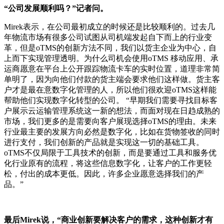
“公司发展顺利吗？”记者问。
Mirek表示，在公司最初成立的时候还是比较顺利的。过去几
年物流市场有很多公司试图从司机端发起自下而上的行业变
革，但是oTMS的创新方法不同，我们以货主企业为中心，自
上而下实现管理透明。为什么司机会使用oTMS 移动应用、承
运商愿意在平台上公开跟踪物流卡车的实时位置，道理非常简
单明了，因为向他们付款的货主端会要求他们这样做。货主客
户才是最在意数字化管理的人，所以他们很欢迎oTMS这样能
帮助他们实现数字化转型的公司。 “早期我们需要寻找目标客
户展示云运输管理系统这一新的想法，而面对现在日趋成熟的
市场，我们更多的是需要向客户展现选择oTMS的理由。未来
行业最主要的发展方向必然是数字化，比如在货物签收的同时
进行支付，我们创新的产品就是实现这一切的基础工具。
oTMS不仅局限于工具技术的创新，而是要通过工具和服务优
化行业原有的流程，将这些信息数字化，让客户的工作更轻
松，付出的成本更低。因此，许多企业愿意选择我们的产
品。”
最后Mirek说，“商业创新要解决客户的需求，这种创新才有