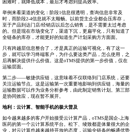
困难时，就降低成本，最后才考虑到提高效率。
举例来看渠道的变化：阶段1信息很透明，查询信息非常及
时，而阶段2-4信息就不太顺畅。以前货主企业都会压库存，
至于产品到达门店/经销店以后怎么销售，是不需要太过考虑
的。但是现在市场变化了，渠道下沉，更扁平化，只有知道了
全链条的库存，才能更好的知道生产计划采购方方面面。
只有跨越层信息整合了，才是真正的运输可视化，有了这一
步，就可以学习终端客户，为什么要这类产品，怎么使用，之
后再解决提供什么价值。这是oTMS提供的第一步价值，仅在
运输层面。
第二步——敏捷供应链，这意味着不仅联络到门店系统，还要
关注运输节点。这是运输第一次重要地影响到供应链，海量的
运输数据可以作为业务分析参考，由此制定销售计划。第三部
是协同效应，现在暂不展开。
地利：云计算、智能手机的极大普及
如今越来越多的客户开始接受云计算产品，oTMS是国企-上海
医药的第一个云计算系统平台。松下、绫致都是体量很大的企
业，对云计算也越来越持开放的态度，运输全链条的畅通优势