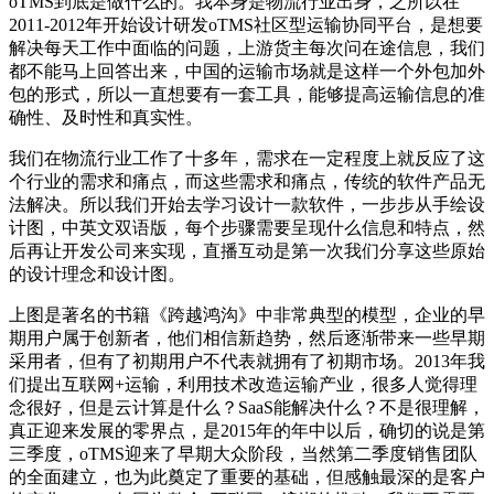
oTMS到底是做什么的。我本身是物流行业出身，之所以在
2011-2012年开始设计研发oTMS社区型运输协同平台，是想要
解决每天工作中面临的问题，上游货主每次问在途信息，我们
都不能马上回答出来，中国的运输市场就是这样一个外包加外
包的形式，所以一直想要有一套工具，能够提高运输信息的准
确性、及时性和真实性。
我们在物流行业工作了十多年，需求在一定程度上就反应了这
个行业的需求和痛点，而这些需求和痛点，传统的软件产品无
法解决。所以我们开始去学习设计一款软件，一步步从手绘设
计图，中英文双语版，每个步骤需要呈现什么信息和特点，然
后再让开发公司来实现，直播互动是第一次我们分享这些原始
的设计理念和设计图。
上图是著名的书籍《跨越鸿沟》中非常典型的模型，企业的早
期用户属于创新者，他们相信新趋势，然后逐渐带来一些早期
采用者，但有了初期用户不代表就拥有了初期市场。2013年我
们提出互联网+运输，利用技术改造运输产业，很多人觉得理
念很好，但是云计算是什么？SaaS能解决什么？不是很理解，
真正迎来发展的零界点，是2015年的年中以后，确切的说是第
三季度，oTMS迎来了早期大众阶段，当然第二季度销售团队
的全面建立，也为此奠定了重要的基础，但感触最深的是客户