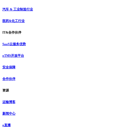
汽车 & 工业制造行业
医药&化工行业
IT&合作伙伴
SaaS云服务优势
oTMS开放平台
安全保障
合作伙伴
资源
运输博客
新闻中心
o直播