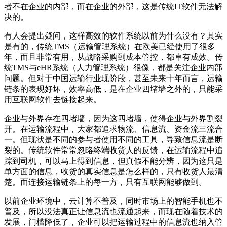
者不在企业的内部，而在企业的外部，这是传统IT软件无法解
决的。
有人会提出疑问，这样高效的软件系统以前为什么没有？其实
是有的，传统TMS（运输管理系统）在欧美已经使用了很多
年，而且非常有用，从战略采购到成本管控，都卓有成效。传
统TMS与eHR系统（人力管理系统）很像，都是关注企业内部
问题。但对于中国运输行业现阶段，甚至未来十年而言，运输
链条的表现好坏，效率高低，是在企业四堵墙之外的，只能采
用互联网软件去链接起来。
企业与外界存在四堵墙，因为这四堵墙，使得企业与外界割裂
开。在运输流程中，大家都追求物流、信息流、资金流三流合
一。但现状是不同的参与者使用不同的工具，导致信息流是断
裂的。传统软件常常忽略终端收货人的反馈，在运输流程中追
踪到司机，可以马上得到信息，但真假不能分辨，因为这只是
单方面的信息，收货的真实信息是怎么样的，只有收货人最清
楚。而连接运输链条上的每一方，只有互联网能够做到。
以前企业环境中，云计算不普及，同时市场上的智能手机也不
普及，所以没法真正让信息流也流通起来，而现在随着技术的
发展，门槛降低了，企业可以把运输过程中的信息流也纳入管