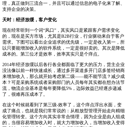
理，真正做到三流合一，并且可以通过信息的电子化来了解、
支持企业的决策。
天时：经济放缓，客户变化
现在经常听到一个词“风口”，其实风口是紧跟客户需求变化
的，现在是买方市场，尤其是B2B行业，行业驱动来自于客户
需求。下图可以看出企业追求的优先级，一定是收入第一，所
以只要能增加收入的软件系统，一定是很好卖的。其次是降低
成本的。第三位才是效率，效率其实只是个痒点。
2014年经济放缓以后各行各业都面临了更大的压力，货主企业
没法像以前一样快速成长，通过多开渠道多开门店多签经销商
来增加收入，那么就开始考虑第二级——能不能节流？减少成
本？可是采购系统或者采购部门的人员每年其实都在想办法节
流，物流企业基本是每年要降低5%，边际效益已经逐步递减
了，很难再压成本了。
在这个时候就看到了第三级-效率了，这个痒点浮出水面，变
成了痛点，也就是我们常常说的：从粗放型管理开始走向精细
化管理转变。这个方向其实非常合情理，因为企业是由人组成
的，当很容易增加收入时，就大力增加收入，当增加收入变得