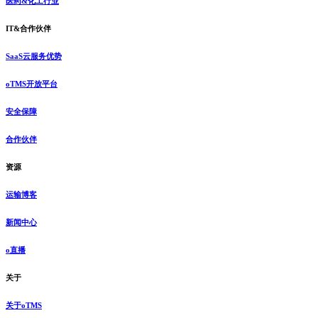
医药&化工行业
IT&合作伙伴
SaaS云服务优势
oTMS开放平台
安全保障
合作伙伴
资源
运输博客
新闻中心
o直播
关于
关于oTMS