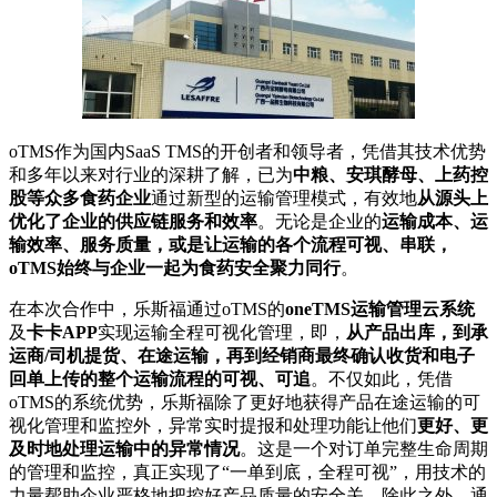
oTMS作为国内SaaS TMS的开创者和领导者，凭借其技术优势
和多年以来对行业的深耕了解，已为
中粮、安琪酵母、上药控
股等众多食药企业
通过新型的运输管理模式，有效地
从源头上
优化了企业的供应链服务和效率
。无论是企业的
运输成本、运
输效率、服务质量，或是让运输的各个流程可视、串联，
oTMS始终与企业一起为食药安全聚力同行
。
在本次合作中，乐斯福通过oTMS的
oneTMS运输管理云系统
及
卡卡APP
实现运输全程可视化管理，即，
从产品出库，到承
运商/司机提货、在途运输，再到经销商最终确认收货和电子
回单上传的整个运输流程的可视、可追
。不仅如此，凭借
oTMS的系统优势，乐斯福除了更好地获得产品在途运输的可
视化管理和监控外，异常实时提报和处理功能让他们
更好、更
及时地处理运输中的异常情况
。这是一个对订单完整生命周期
的管理和监控，真正实现了“一单到底，全程可视”，用技术的
力量帮助企业严格地把控好产品质量的安全关。除此之外，通