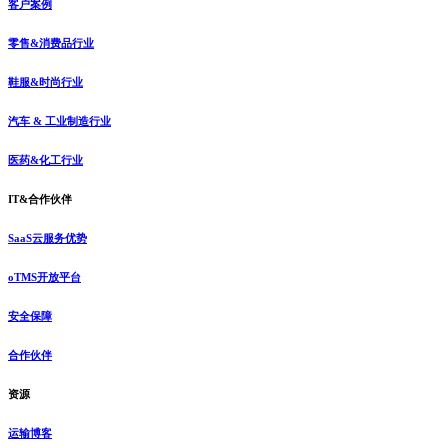
客户案例
零售&消费品行业
鞋服&时尚行业
汽车 & 工业制造行业
医药&化工行业
IT&合作伙伴
SaaS云服务优势
oTMS开放平台
安全保障
合作伙伴
资源
运输博客