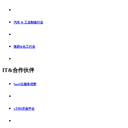
汽车 & 工业制造行业
医药&化工行业
IT&合作伙伴
SaaS云服务优势
oTMS开放平台