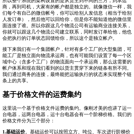
所以整个系统的架构设置的是从货主到不同的三方，到承运
商，再到司机，大家有的帐户都是独立的。就像微信一样，我
们每个有自己的微信帐号，你可以给别人发信息（相当于给别
人发订单），然后他可以回给你，但是你不能知道他的微信里
面连接了谁。所以你跟这几个物流公司有运输商业连接关系，
你就可以跟这几个物流公司建立联系，同时发订单给他，他也
会把执行的订单状态回馈给你，所以这个是独立帐户。
接下来我们有一个集团帐户，针对有多个工厂的大型集团，可
能工厂是独立面向物流承运商，也有可能我们设置了每一个区
域中心（含多个工厂）的物流面向一个承运商，那么这需要的
帐户体系和现在我们看到的以货主贯穿下来的链条有所不同。
我们通过商务的连接，最终能把运输执行的状态来实现整个链
条上的共享。
基于价格文件的运费集约
这里说一个基于价格文件运费的集约。像刚才美的也讲了运一
台电器，运两台电器，运十台电器会有一个阶梯价格。我们的
价格文件分为三个部分：
1.基础运价
。基础运价可以按照立方、吨位、车次进行阶梯价