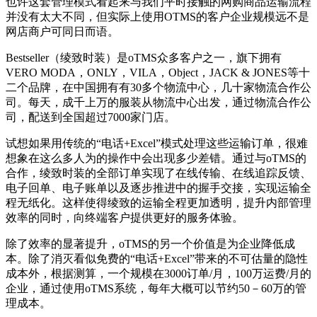
也许这套管理模式看起来与我们平时接触的网购商品运输流程
并没有太大不同，但实际上使用OTMS的客户企业规模远不是
网店商户可同日而语。
Bestseller（绫致时装）是oTMS众多客户之一，旗下拥有
VERO MODA，ONLY，VILA，Object，JACK & JONES等十
二个品牌，在中国拥有有30多个物流中心，几十家物流合作公
司。每天，成千上万的服装从物流中心出发，通过物流合作公
司，配送到全国超过7000家门店。
试想如果用传统的“电话+Excel”模式处理这些运输订单，很难
想象在这么多人为的操作中会出现多少差错。通过与oTMS的
合作，绫致时装的全部订单实现了在线传输、在线追踪反馈、
电子回单、电子账单以及逐步推进中的握手交接，实现运输全
程无纸化。这样使得绫致的运输全程更加透明，提升内部管理
效率的同时，向终端客户提供更好的服务体验。
除了效率的显著提升，oTMS的另一个价值是为企业降低成
本。除了消灭看似免费的“电话+Excel”带来的不可估量的隐性
成本外，根据测算，一个规模在3000订单/月，100万运费/月的
企业，通过使用oTMS系统，每年大概可以节约50－60万的管
理成本。