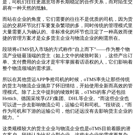
是，司机们往往更愿意培养长期稳定的合作关系，而对陌生交
易有一种天然的抵触。
而站在企业的角度，它们需要的往往不是优质的司机，因为货
运的交易环节比打车要复杂繁琐的多，同时传统的管理模式里
大量需要人为确认的、非标准化的环节也注定了一种高效而便
捷的管理方案才是众多货主企业与物流企业的刚需所在。
段琰将oTMS切入市场的方式称作“自上而下”——作为整个物
流产业链最顶端的货主（如上文中的绫致时装），这些产出订
单、支付费用的企业才是牢牢掌握着话语权的人，它们影响着
整个物流领域的需求源。
所以在其他货运APP争抢司机的时候，oTMS率先让那些传统
的货主与物流企业抛弃了怀旧情结，开始使用全新而高效的管
理模式。除了上文中提到的绫致时装，oTMS的客户还包括
Hettich、德国采埃孚(ZF)集团、DHL等企业。“而这些企业也
可以进一步去影响物流公司，运输公司和司机。”段琰说，“而
作为司机和下游的运输公司，他们还远没有去影响货主企业的
能力。”
这类规模较大的货主企业与物流企业也是oTMS目前着眼的潜
在客户，段琰认为比起小型企业，这些大企业的需求更复杂，