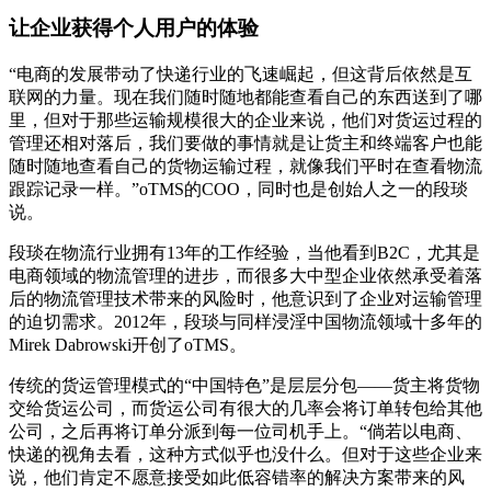
让企业获得个人用户的体验
“电商的发展带动了快递行业的飞速崛起，但这背后依然是互
联网的力量。现在我们随时随地都能查看自己的东西送到了哪
里，但对于那些运输规模很大的企业来说，他们对货运过程的
管理还相对落后，我们要做的事情就是让货主和终端客户也能
随时随地查看自己的货物运输过程，就像我们平时在查看物流
跟踪记录一样。”oTMS的COO，同时也是创始人之一的段琰
说。
段琰在物流行业拥有13年的工作经验，当他看到B2C，尤其是
电商领域的物流管理的进步，而很多大中型企业依然承受着落
后的物流管理技术带来的风险时，他意识到了企业对运输管理
的迫切需求。2012年，段琰与同样浸淫中国物流领域十多年的
Mirek Dabrowski开创了oTMS。
传统的货运管理模式的“中国特色”是层层分包——货主将货物
交给货运公司，而货运公司有很大的几率会将订单转包给其他
公司，之后再将订单分派到每一位司机手上。“倘若以电商、
快递的视角去看，这种方式似乎也没什么。但对于这些企业来
说，他们肯定不愿意接受如此低容错率的解决方案带来的风