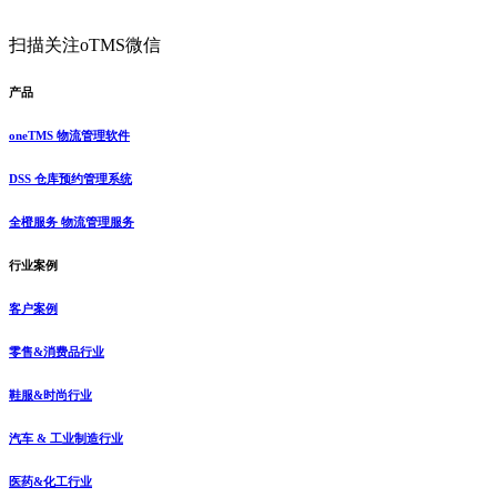
扫描关注oTMS微信
产品
oneTMS 物流管理软件
DSS 仓库预约管理系统
全橙服务 物流管理服务
行业案例
客户案例
零售&消费品行业
鞋服&时尚行业
汽车 & 工业制造行业
医药&化工行业