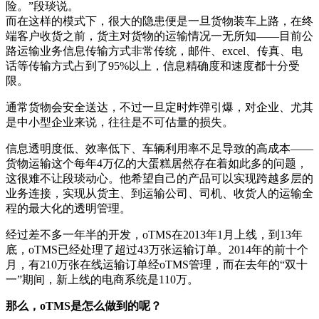
险。”段琰说。
而在这样的模式下，很大的隐患便是一旦货物装车上路，在终
端客户收货之前，货主对货物的运输情况一无所知——目前公
路运输业务信息传输方式非常传统，邮件、excel、传真、电
话等传输方式占到了95%以上，信息精确度和速度都十分受
限。
通常货物会安全送达，不过一旦定时炸弹引爆，对企业、尤其
是中小型企业来说，往往是不可估量的损失。
信息透明度低、效率低下、车辆利用率不足导致的高成本——
货物运输这个每年4万亿的大蛋糕居然存在着如此多的问题，
这很难不让段琰动心。他希望自己的产品可以实现跨越多层的
业务连接，实现从货主、到运输公司、司机、收货人的运输全
程的最大化的透明管理。
经过差不多一年半的开发，oTMS在2013年1月上线，到13年
底，oTMS已经处理了超过43万张运输订单。2014年的前十个
月，有210万张在线运输订单经oTMS管理，而在去年的“双十
一”期间，新上线的电商系统是110万。
那么，oTMS是怎么做到的呢？