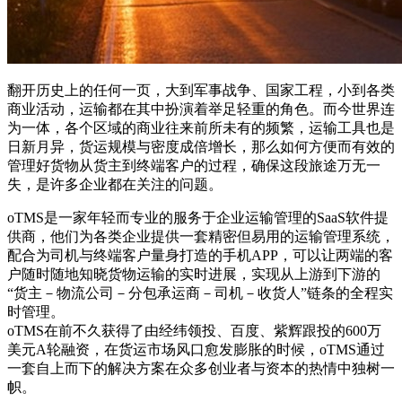
翻开历史上的任何一页，大到军事战争、国家工程，小到各类
商业活动，运输都在其中扮演着举足轻重的角色。而今世界连
为一体，各个区域的商业往来前所未有的频繁，运输工具也是
日新月异，货运规模与密度成倍增长，那么如何方便而有效的
管理好货物从货主到终端客户的过程，确保这段旅途万无一
失，是许多企业都在关注的问题。
oTMS是一家年轻而专业的服务于企业运输管理的SaaS软件提
供商，他们为各类企业提供一套精密但易用的运输管理系统，
配合为司机与终端客户量身打造的手机APP，可以让两端的客
户随时随地知晓货物运输的实时进展，实现从上游到下游的
“货主－物流公司－分包承运商－司机－收货人”链条的全程实
时管理。
oTMS在前不久获得了由经纬领投、百度、紫辉跟投的600万
美元A轮融资，在货运市场风口愈发膨胀的时候，oTMS通过
一套自上而下的解决方案在众多创业者与资本的热情中独树一
帜。