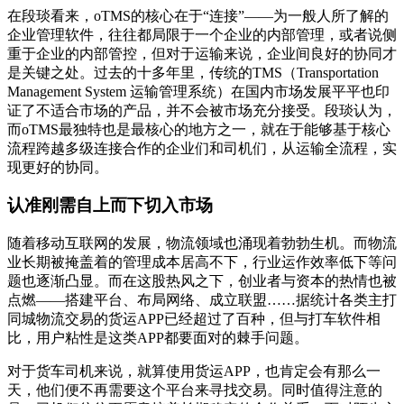
在段琰看来，oTMS的核心在于“连接”——为一般人所了解的
企业管理软件，往往都局限于一个企业的内部管理，或者说侧
重于企业的内部管控，但对于运输来说，企业间良好的协同才
是关键之处。过去的十多年里，传统的TMS（Transportation
Management System 运输管理系统）在国内市场发展平平也印
证了不适合市场的产品，并不会被市场充分接受。段琰认为，
而oTMS最独特也是最核心的地方之一，就在于能够基于核心
流程跨越多级连接合作的企业们和司机们，从运输全流程，实
现更好的协同。
认准刚需自上而下切入市场
随着移动互联网的发展，物流领域也涌现着勃勃生机。而物流
业长期被掩盖着的管理成本居高不下，行业运作效率低下等问
题也逐渐凸显。而在这股热风之下，创业者与资本的热情也被
点燃——搭建平台、布局网络、成立联盟……据统计各类主打
同城物流交易的货运APP已经超过了百种，但与打车软件相
比，用户粘性是这类APP都要面对的棘手问题。
对于货车司机来说，就算使用货运APP，也肯定会有那么一
天，他们便不再需要这个平台来寻找交易。同时值得注意的