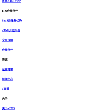
医药&化工行业
IT&合作伙伴
SaaS云服务优势
oTMS开放平台
安全保障
合作伙伴
资源
运输博客
新闻中心
o直播
关于
关于oTMS