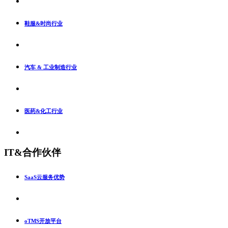
鞋服&时尚行业
汽车 & 工业制造行业
医药&化工行业
IT&合作伙伴
SaaS云服务优势
oTMS开放平台