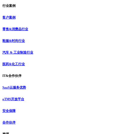
行业案例
客户案例
零售&消费品行业
鞋服&时尚行业
汽车 & 工业制造行业
医药&化工行业
IT&合作伙伴
SaaS云服务优势
oTMS开放平台
安全保障
合作伙伴