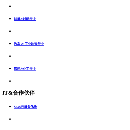
鞋服&时尚行业
汽车 & 工业制造行业
医药&化工行业
IT&合作伙伴
SaaS云服务优势