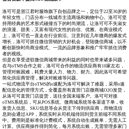
洛可可是浙江君时服饰旗下自创品牌之一，定位于22至30岁的
年轻女性，门店分布一线城市主流商场和购物中心。洛可可坚
持用经典的艺术形式碰撞当下的时尚潮流，让洛可可不失淑女
的浪漫、甜美，又富有现代女性的自信、优雅。在商业模式
上，洛可可也一直走在行业前沿。注意到近几年微商的爆发式
增长，洛可可抓住微信营销的大好机会，登陆微信商城，以不
断创新快时尚商业模式、一流的品牌形象和推广牢牢抓住消费
者的视线。
但是在享受进驻微信商城带来的利益的同时也带来诸多问题，
在与oTMS合作之前，洛可可合作的物流供应商有10家左右，
管理对账困难，耗费大量人力、物力、财力。因此洛可可希望
简化供应商管理，解决对账难等问题。
一站式物流平台oTMS的o速配为洛可可解决了难题，采用o速
配信息化的管理方式，全覆盖所有直营门店微商城O2O发货，
从洛可可直营门店提货，送往全国末端客户。洛可可对接
oTMS系统后，可从POS系统、微商城系统等各渠道下单，收
发货人信息、SKU信息等会从货主下传到供应商，而物流信
息则会通过APP，系统实时从司机端传回到货主前端不同系统
中。费用则是标准化计费模式，系统自动生成账单，无需人工
计算。供应商操作得到简化，每月系统出账，无需管理多家门