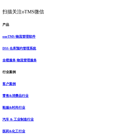
扫描关注oTMS微信
产品
oneTMS 物流管理软件
DSS 仓库预约管理系统
全橙服务 物流管理服务
行业案例
客户案例
零售&消费品行业
鞋服&时尚行业
汽车 & 工业制造行业
医药&化工行业