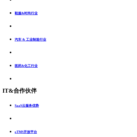
鞋服&时尚行业
汽车 & 工业制造行业
医药&化工行业
IT&合作伙伴
SaaS云服务优势
oTMS开放平台