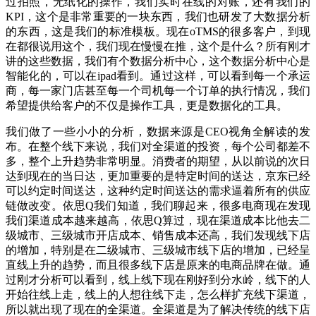
过拍照，无纸化的操作，我们实时在线的对账，还有我们的
KPI，这个是非常重要的一块东西，我们也研发了大数据分析
的东西，这是我们的标准模板。现在oTMS的很多客户，到现
在都很说用这个，我们现在慢慢在推，这个是什么？所有刚才
讲的这些数据，我们有个数据分析中心，这个数据分析中心是
智能化的，可以在ipad看到。通过这样，可以看到每一个承运
商，每一家门店甚至每一个司机每一个订单的执行情况，我们
希望提供给客户的不仅是操作工具，更是数据化的工具。
我们做了一些小小的分析，数据来源是CEO视角全解读的发
布。在整个线下来说，我们对全渠道的投资，每个公司都差不
多，整个上升趋势非常明显。消费者的期望，从以前说的次日
达到现在的当日达，更加重要的是特定时间的送达，京东已经
可以约定时间送达，这种约定时间送达的需求逼着所有的供应
链做改变。依思Q我们知道，我们聊起来，很多电商现在发现
我们渠道成本越来越高，依思Q算过，现在渠道成本比他去二
级城市、三级城市开店成本、销售成本还高，我们发现线下店
的增加，特别是在二级城市、三级城市线下店的增加，已经呈
直线上升的趋势，而且很多线下店是原来的电商品牌在做。通
过刚才分析可以看到，线上线下现在刚好到分水岭，线下的人
开始往线上走，线上的人想往线下走，怎么样扩充线下渠道，
所以就出现了现在的全渠道。全渠道是为了解决传统的线下店