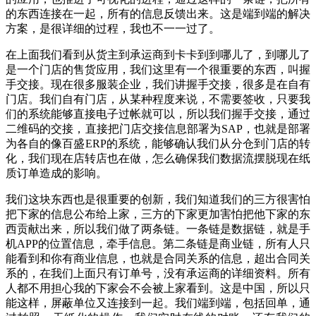
的东西连接在一起，所有的信息反馈出来。这是端到端的解决
方案，是很详细的过程，我也不一一过了。
在上面我们看到从货主到承运商到卡卡到到哪儿了，到哪儿了
是一个门店的售货应用，我们这里有一个很重要的东西，叫握
手交接。现在很多服装企业，我们讲握手交接，很多是在自有
门店。我们自有门店，从某种程度来说，不需要签收，只要我
们的系统能够直接电子过帐就可以，所以我们握手交接，通过
二维码的交接，直接把门店交接信息部署为SAP，也就是部署
为各自的像百盛ERP的系统，能够确认我们从分仓到门店的转
化，我们现在店转店也在做，怎么确保我们数据流摆脱现在纸
质订单造成的影响。
我们这块东西也是很重要的创新，我们知道我们的三方很害怕
把下家的信息公布给上家，三方的下家更加害怕把他下家的东
西贡献出来，所以我们做了两条链。一条链是数据链，就是手
机APP的位置信息，牵手信息。第二条链是商业链，所有人只
能看到和你有商业信息，也就是合同关系的信息，超出合同关
系的，在我们上面只有订单号，没有承运商的详细资料。所有
人都不用担心我的下家会不会被上家看到。这是中国，所以只
能这样，屏蔽单位又连接到一起。我们端到端，包括回单，通