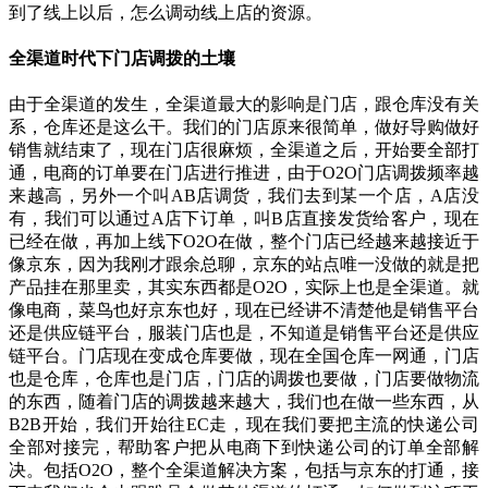
到了线上以后，怎么调动线上店的资源。
全渠道时代下门店调拨的土壤
由于全渠道的发生，全渠道最大的影响是门店，跟仓库没有关
系，仓库还是这么干。我们的门店原来很简单，做好导购做好
销售就结束了，现在门店很麻烦，全渠道之后，开始要全部打
通，电商的订单要在门店进行推进，由于O2O门店调拨频率越
来越高，另外一个叫AB店调货，我们去到某一个店，A店没
有，我们可以通过A店下订单，叫B店直接发货给客户，现在
已经在做，再加上线下O2O在做，整个门店已经越来越接近于
像京东，因为我刚才跟余总聊，京东的站点唯一没做的就是把
产品挂在那里卖，其实东西都是O2O，实际上也是全渠道。就
像电商，菜鸟也好京东也好，现在已经讲不清楚他是销售平台
还是供应链平台，服装门店也是，不知道是销售平台还是供应
链平台。门店现在变成仓库要做，现在全国仓库一网通，门店
也是仓库，仓库也是门店，门店的调拨也要做，门店要做物流
的东西，随着门店的调拨越来越大，我们也在做一些东西，从
B2B开始，我们开始往EC走，现在我们要把主流的快递公司
全部对接完，帮助客户把从电商下到快递公司的订单全部解
决。包括O2O，整个全渠道解决方案，包括与京东的打通，接