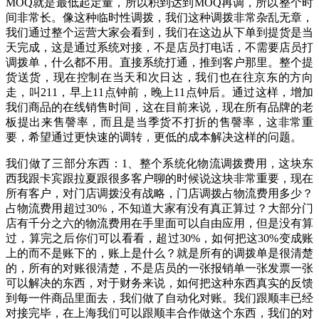
MOQ就是最低起定量，所以积到达到MOQ再调，所以整个时
间非常长。像这种临时性调拨，我们这种调拨非常杂乱无章，
我们通过整个运营大家会看到，我们在这边从下单到提货是当
天完成，这是通过系统对接，不是店员打电话，不需要店员打
调拨单，什么都不用。直接系统打通，推到客户那里。整个提
货送货，现在控制在当天和次日达，我们也在往京东的方向
走，叫211，早上11点钟前，晚上11点钟后。通过这样，增加
我们商品的在线销售时间，这在目前来说，现在所有品牌的老
板提出来售謦率，而且是当季货不打折的售謦率，这非常重
要，希望通过更快速的调转，更低的成本解决这样的问题。
我们做了三部分东西：1、整个系统化物流调拨费用，这块东
西我跟卡宾跟拉夏跟很多客户聊的时候说这块非常重要，现在
所有客户，对门店调拨没有战略，门店调拨占物流费用多少？
占物流费用超过30%，不知道大家有没有真正算过？大部分门
店有千分之六的物流费用在手里面可以自由应用，但是没有算
过，算完之后你们可以看看，超过30%，如何把这30%变成账
上的而不是账下的，账上是什么？就是所有的调拨单是很清楚
的，所有的对账很清楚，不是店员的一张报销单一张发票一张
可以解决的东西，对于财务来说，如何把这种东西真实的反馈
到每一件商品里面去，我们做了自动化对账。我们跟顺丰已经
对接完毕，在上海我们可以跟顺丰合作做这个东西，我们的对