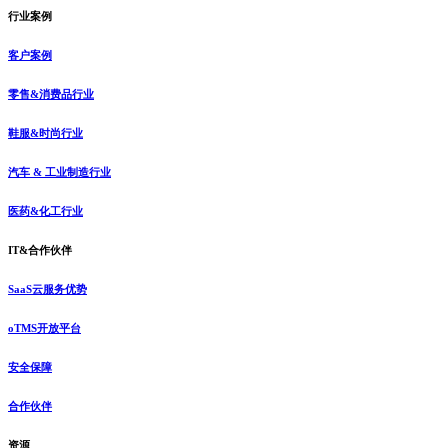
行业案例
客户案例
零售&消费品行业
鞋服&时尚行业
汽车 & 工业制造行业
医药&化工行业
IT&合作伙伴
SaaS云服务优势
oTMS开放平台
安全保障
合作伙伴
资源