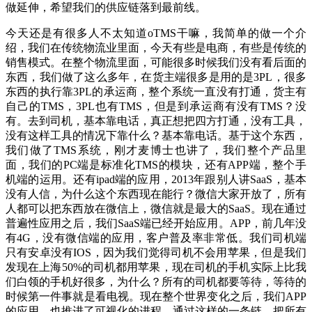
做延伸，希望我们的供应链落到最前线。
今天还是有很多人不太知道oTMS干嘛，我简单的做一个介
绍，我们在传统物流业里面，今天有些是电商，有些是传统的
销售模式。在整个物流里面，可能很多时候我们没有看后面的
东西，我们做了这么多年，在货主端很多是用的是3PL，很多
东西的执行靠3PL的承运商，整个系统一直没有打通，货主有
自己的TMS，3PL也有TMS，但是到承运商有没有TMS？没
有。去到司机，基本靠电话，真正想把四方打通，没有工具，
没有这样工具的情况下靠什么？基本靠电话。基于这个东西，
我们做了TMS系统，刚才麦博士也讲了，我们整个产品里
面，我们的PC端是标准化TMS的模块，还有APP端，整个手
机端的运用。还有ipad端的应用，2013年跟别人讲SaaS，基本
没有人信，为什么这个东西现在能行？微信大家开放了，所有
人都可以把东西放在微信上，微信就是最大的SaaS。现在通过
普遍性应用之后，我们SaaS端已经开始应用。APP，前几年没
有4G，没有微信端的应用，客户普及率非常低。我们司机端
只有安卓没有IOS，因为我们觉得司机不会用苹果，但是我们
发现在上海50%的司机都用苹果，现在司机的手机实际上比我
们白领的手机好很多，为什么？所有的司机都要等待，等待的
时候第一件事就是看电视。现在整个世界变化之后，我们APP
的应用，也推进了可视化的进程，通过这样的一条链，把所有