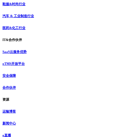
鞋服&时尚行业
汽车 & 工业制造行业
医药&化工行业
IT&合作伙伴
SaaS云服务优势
oTMS开放平台
安全保障
合作伙伴
资源
运输博客
新闻中心
o直播