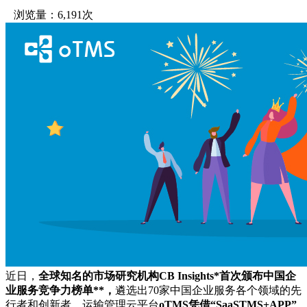
浏览量：6,191次
近日，
全球知名的市场研究机构
CB Insights
*
首次颁布中国企
业服务竞争力榜单
**
，
遴选出70家中国企业服务各个领域的先
行者和创新者。运输管理云平台
oTMS凭借“SaaSTMS+APP”