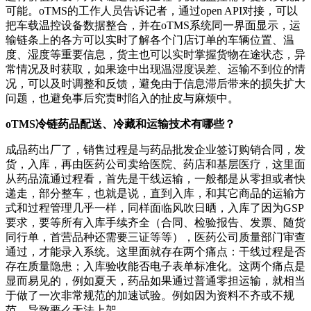
可能。oTMS的工作人员告诉记者，通过open API对接，可以
把车载温控设备数据整合，并在oTMS系统同一界面显示，运
输链条上的各方可以实时了解各个门店订单的车辆位置、温
度、湿度等重要信息，货主也可以实时掌握货物在途状态，异
常情况及时获取，如果途中出现温湿度误差、运输不到位的情
况，可以及时调整和反馈，避免由于信息滞后带来的损失扩大
问题，也避免事后究责时陷入的扯皮与麻烦中。
oTMS冷链药品配送、冷藏和运输技术有哪些？
成品药出厂了，销售过程是与药品批发企业签订购销合同，发
货，入库，再由医药公司卖给医院、药店和基层医疗，这里面
从药品流通过程看，首先是干线运输，一般都是从零担或者快
递走，部分整车，也就是说，直到入库，和其它商品的运输方
式和过程管理几乎一样，同样面临风吹日晒，入库了因为GSP
要求，要等所有入库手续齐全（合同、检验报告、发票、随货
同行单，首营品种还需要三证等等），医药公司质量部门审查
通过，才能录入系统。这里面就存在两个痛点：干线过程是否
存在质量隐患；入库验收能否电子表单标准化。这两个痛点是
显而易见的，例如夏天，药品如果通过普通零担运输，就相当
于做了一次非常规范的加速试验。例如因为资料不齐或不规
范，导致要么无法上架。