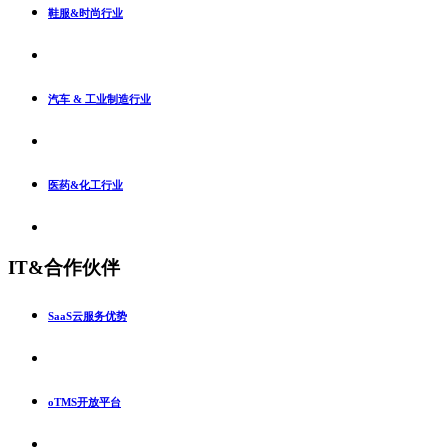
鞋服&时尚行业
汽车 & 工业制造行业
医药&化工行业
IT&合作伙伴
SaaS云服务优势
oTMS开放平台