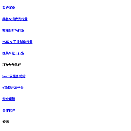
客户案例
零售&消费品行业
鞋服&时尚行业
汽车 & 工业制造行业
医药&化工行业
IT&合作伙伴
SaaS云服务优势
oTMS开放平台
安全保障
合作伙伴
资源