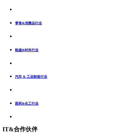
零售&消费品行业
鞋服&时尚行业
汽车 & 工业制造行业
医药&化工行业
IT&合作伙伴