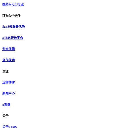
医药&化工行业
IT&合作伙伴
SaaS云服务优势
oTMS开放平台
安全保障
合作伙伴
资源
运输博客
新闻中心
o直播
关于
关于oTMS