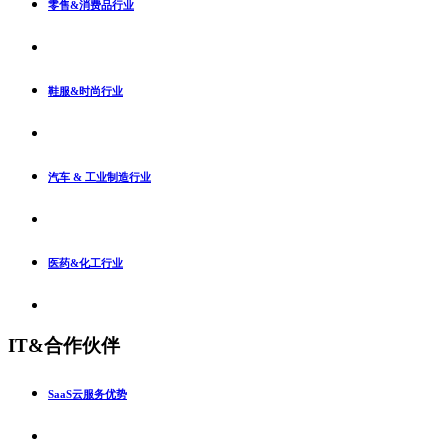
零售&消费品行业
鞋服&时尚行业
汽车 & 工业制造行业
医药&化工行业
IT&合作伙伴
SaaS云服务优势