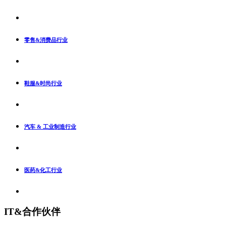
零售&消费品行业
鞋服&时尚行业
汽车 & 工业制造行业
医药&化工行业
IT&合作伙伴