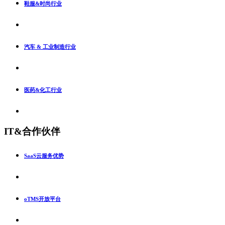
鞋服&时尚行业
汽车 & 工业制造行业
医药&化工行业
IT&合作伙伴
SaaS云服务优势
oTMS开放平台