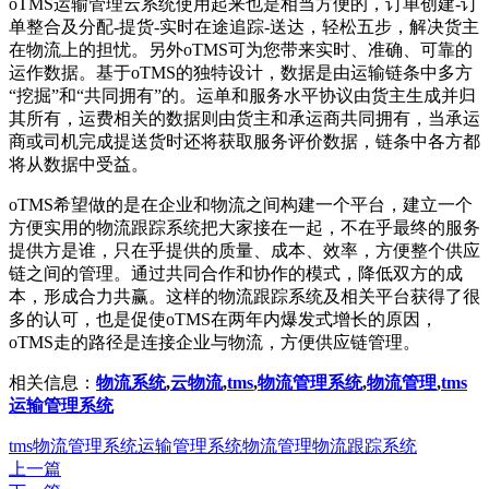
oTMS运输管理云系统使用起来也是相当方便的，订单创建-订
单整合及分配-提货-实时在途追踪-送达，轻松五步，解决货主
在物流上的担忧。另外oTMS可为您带来实时、准确、可靠的
运作数据。基于oTMS的独特设计，数据是由运输链条中多方
“挖掘”和“共同拥有”的。运单和服务水平协议由货主生成并归
其所有，运费相关的数据则由货主和承运商共同拥有，当承运
商或司机完成提送货时还将获取服务评价数据，链条中各方都
将从数据中受益。
oTMS希望做的是在企业和物流之间构建一个平台，建立一个
方便实用的物流跟踪系统把大家接在一起，不在乎最终的服务
提供方是谁，只在乎提供的质量、成本、效率，方便整个供应
链之间的管理。通过共同合作和协作的模式，降低双方的成
本，形成合力共赢。这样的物流跟踪系统及相关平台获得了很
多的认可，也是促使oTMS在两年内爆发式增长的原因，
oTMS走的路径是连接企业与物流，方便供应链管理。
相关信息：
物流系统
,
云物流
,
tms
,
物流管理系统
,
物流管理
,
tms
运输管理系统
tms
物流管理系统
运输管理系统
物流管理
物流跟踪系统
上一篇