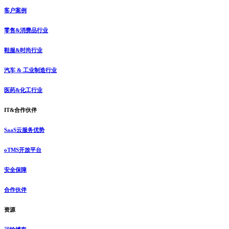
客户案例
零售&消费品行业
鞋服&时尚行业
汽车 & 工业制造行业
医药&化工行业
IT&合作伙伴
SaaS云服务优势
oTMS开放平台
安全保障
合作伙伴
资源