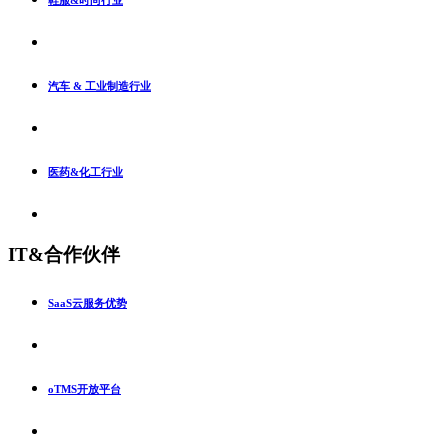
鞋服&时尚行业
汽车 & 工业制造行业
医药&化工行业
IT&合作伙伴
SaaS云服务优势
oTMS开放平台