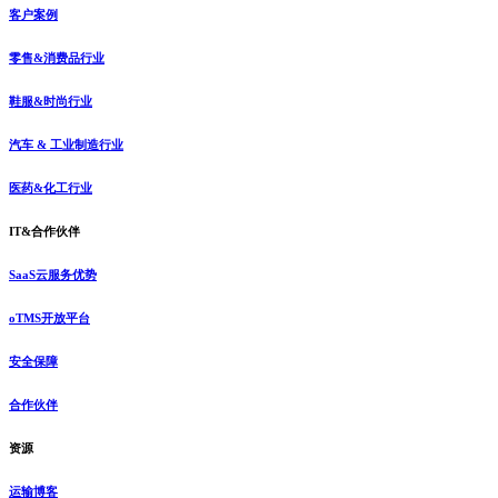
客户案例
零售&消费品行业
鞋服&时尚行业
汽车 & 工业制造行业
医药&化工行业
IT&合作伙伴
SaaS云服务优势
oTMS开放平台
安全保障
合作伙伴
资源
运输博客