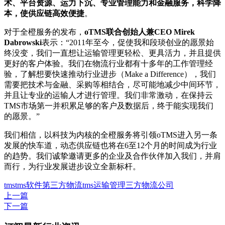
术、平台资源、运力下沉、专业管理能力和金融服务，科学降
本，使供应链高效便捷
。
对于全橙服务的发布，
oTMS联合创始人兼CEO Mirek
Dabrowski
表示：“2011年至今，促使我和段琰创业的愿景始
终没变，我们一直想让运输管理更轻松、更具活力，并且提供
更好的客户体验。我们在物流行业都有十多年的工作管理经
验，了解想要快速推动行业进步（Make a Difference），我们
需要把技术与金融、采购等相结合，尽可能地减少中间环节，
并且让专业的运输人才进行管理。我们非常激动，在保持云
TMS市场第一并积累足够的客户及数据后，终于能实现我们
的愿景。”
我们相信，以科技为内核的全橙服务将引领oTMS进入另一条
发展的快车道，动态供应链也将在6至12个月的时间成为行业
的趋势。我们诚挚邀请更多的企业及合作伙伴加入我们，并肩
而行，为行业发展进步设立全新标杆。
tms
tms软件
第三方物流
tms运输管理
三方物流公司
上一篇
下一篇