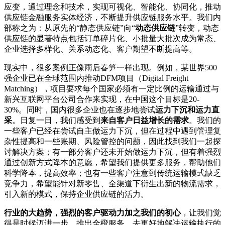
应变，通过理念和技术，实现可视化、智能化、协同化，推动
供应链金融服务实体经济，不断提升供应链服务水平。我们内
部称之为：从原先的“静态供应链”向“
动态供应链
”转变，动态
供应链的显著特点包括订单碎片化、小批量大批次成为常态、
企业选择多样化、关系动态化、客户期望不断提高等。
现实中，很多案例正像雨后春笋一样出现。例如，某世界500
强企业已在全球范围内推动DFM项目（Digital Freight
Matching），项目要求每个国家必须有一定比例的运输通过与
新兴互联网平台公司合作来实现，在中国这个目标是20-
30%。同时，国内很多企业也在逐步地尝试
运力下沉和运力直
采
。日复一日，我们感受到
来自客户日益增长的需求
。我们的
一些客户已经在尝试自主做运力下沉，但在过程中遇到管理复
杂性提高和一些账期、风险管控的问题，因此找到我们一起探
讨解决方案；有一部分客户还未开始做运力下沉，但有着强烈
通过创新方式降本的意愿，希望我们提供更多服务，帮助他们
科学降本，提高效率；也有一些客户注意到传统运输模式缺乏
竞争力，希望能针对新零售、全渠道下衍生出新的物流需求，
引入新的模式，保持企业供应链的活力。
行业的大趋势，强烈的客户驱动力加之我们的初心
，让我们觉
得是时候迈进一步，推出全橙服务，去更好地解决运输执行的