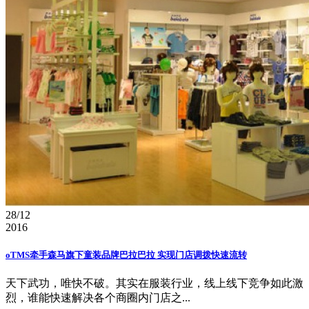
28/12
2016
oTMS牵手森马旗下童装品牌巴拉巴拉 实现门店调拨快速流转
天下武功，唯快不破。其实在服装行业，线上线下竞争如此激
烈，谁能快速解决各个商圈内门店之...