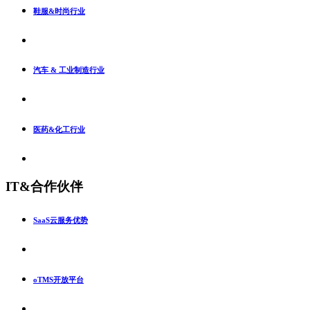
鞋服&时尚行业
汽车 & 工业制造行业
医药&化工行业
IT&合作伙伴
SaaS云服务优势
oTMS开放平台