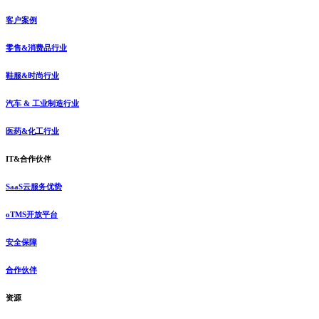
客户案例
零售&消费品行业
鞋服&时尚行业
汽车 & 工业制造行业
医药&化工行业
IT&合作伙伴
SaaS云服务优势
oTMS开放平台
安全保障
合作伙伴
资源