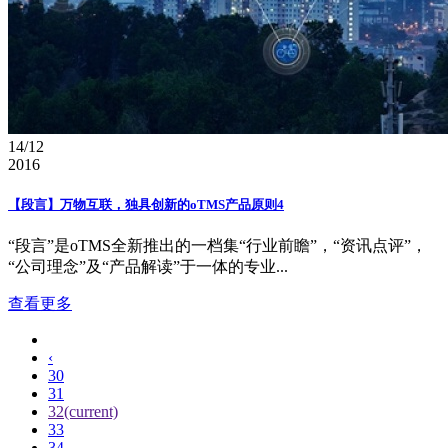
14/12
2016
【段言】万物互联，独具创新的oTMS产品原则4
“段言”是oTMS全新推出的一档集“行业前瞻”，“资讯点评”，
“公司理念”及“产品解读”于一体的专业...
查看更多
‹
30
31
32
(current)
33
34