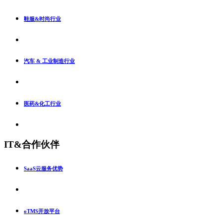
鞋服&时尚行业
汽车 & 工业制造行业
医药&化工行业
IT&合作伙伴
SaaS云服务优势
oTMS开放平台