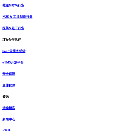
鞋服&时尚行业
汽车 & 工业制造行业
医药&化工行业
IT&合作伙伴
SaaS云服务优势
oTMS开放平台
安全保障
合作伙伴
资源
运输博客
新闻中心
o直播