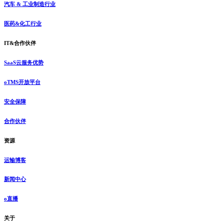
汽车 & 工业制造行业
医药&化工行业
IT&合作伙伴
SaaS云服务优势
oTMS开放平台
安全保障
合作伙伴
资源
运输博客
新闻中心
o直播
关于