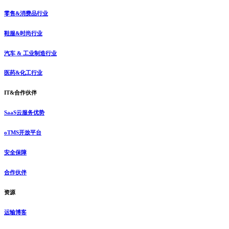
零售&消费品行业
鞋服&时尚行业
汽车 & 工业制造行业
医药&化工行业
IT&合作伙伴
SaaS云服务优势
oTMS开放平台
安全保障
合作伙伴
资源
运输博客