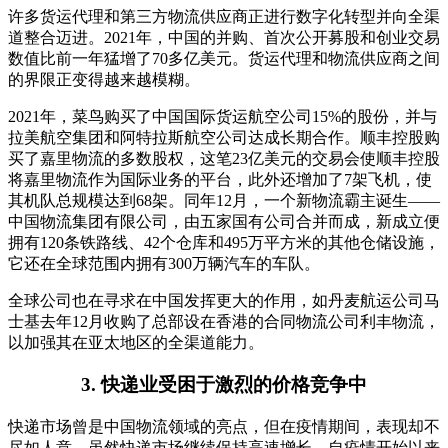
许多货运代理和第三方物流供应商正进行数字化转型并向全渠
道整合迈进。2021年，中国的并购、首次公开募股和创业交易
数值比前一年猛增了70多亿美元。货运代理和物流供应商之间
的界限正变得越来越模糊。
2021年，菜鸟购买了中国国际货运航空公司15%的股份，并与
拉美航空集团和阿特拉斯航空公司达成长期合作。顺丰控股购
买了嘉里物流的多数股权，这笔23亿美元的交易会使顺丰控股
将嘉里物流作为国际业务的平台，此外还增加了7架飞机，使
其机队总规模达到68架。同年12月，一个新物流霸主诞生——
中国物流集团有限公司，由五家国有公司合并而成，新成立便
拥有120条铁路线、42个仓库和495万平方米的其他仓储设施，
它还在全球范围内拥有300万辆汽车的车队。
全球公司也在寻求在中国发挥更大的作用，如丹麦航运公司马
士基去年12月收购了总部设在香港的合同物流公司利丰物流，
以加强其在亚太地区的全渠道能力。
3. 快递业受困于激烈的价格竞争中
快递市场曾是中国物流领域的亮点，但在疫情期间，表现却不
尽如人意。虽然快递市场继续保持高速增长，自疫情开始以来