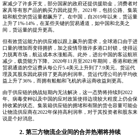
家减少了许多开支，部分国家的政府还提供援助金，消费者对
家具等有形产品的购买力因此提升。2021年，包括公路、集装
箱和航空的货运量都飙升了。在中国，自2019年以来，货运量
上升了1%-14%，在某些关键的贸易通道，如中国和北美之
间，货运量的提升更高。
但有效货运能力的供应难以跟上飙升的需求，全球港口由于进
口量的增加而变得拥挤，加之疫情导致许多港口封锁，使得运
力脱离市场，航运成本水涨船高。此外，进出中国的客运航班
减少，载货能力下降。2020年11月至2021年期间，香港和欧洲
贸易通道的空运费从每公斤5.4美元上升到了7.9美元。货运代
理及其股东因此获得了更高的利润率。货运代理公司的平均收
益上升了36%，而拥有船舶和飞机的承运商收益则更高。
由于供应链的挑战短期内无法解决，这一态势将持续到2022
年。病毒变种以及中国的应对政策使得边境较大程度上仍会保
持收紧的状态。集装箱供应链的拥堵和有限的货仓容量可能会
让物流供应商在2022年保持高利润率，对于其投资者和股东来
说是个好消息。
2. 第三方物流企业间的合并热潮将持续