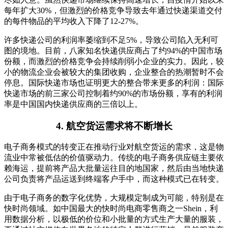
每年扩大30%，但激烈的价格竞争导致去年通过快递渠道交付
的每件物品的平均收入下降了12-27%。
许多快递公司的利润率萎缩到不足5%，导致公司陷入无利可
图的境地。目前，八家知名快递供应商占了约94%的中国市场
份额，而激烈的价格竞争会持续削弱小企业的实力。因此，较
小的物流企业会被较大的集团收购，企业整合的热潮暂时不会
停息。国际快递市场也证明更大的整合带来更多的利润：国际
快递市场的前三家公司控制着约90%的市场份额，享有的利润
率是中国国内快递供应商的三倍以上。
4. 航空货运需求将不断增长
电子商务模式的转变正在推动行业对航空货运的需求，这是物
流业中常被低估的价值驱动力。传统的电子商务供应链主要依
赖海运，提前将产品大批量运往目的地国家，然后由当地快递
公司负责将产品运送到终端客户手中，而这种模式已在转变。
由于电子商务的数字化优势，大规模定制成为可能，特别是在
快时尚领域。如中国最大的快时尚电商零售商之一Shein，利
用数据分析，以极低的价位和小批量的方式生产大量的服装，